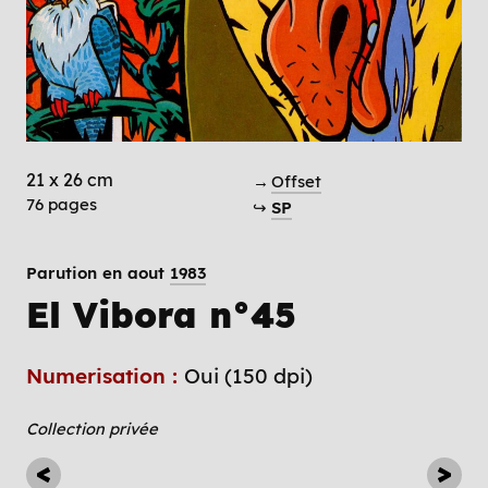
21 x 26 cm
→
Offset
76 pages
↪
SP
Parution en aout
1983
El Vibora n°45
Numerisation :
Oui (150 dpi)
Collection privée