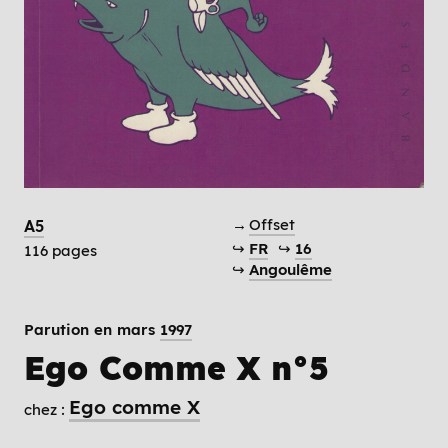
→
Offset
A5
↪
FR
↪
16
116 pages
↪
Angoulême
Parution en mars
1997
Ego Comme X n°5
Ego comme X
chez :