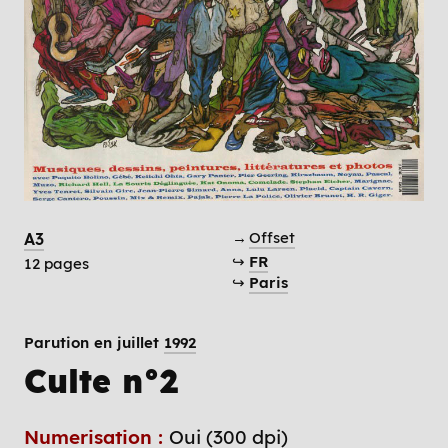
→
Offset
A3
↪
FR
12 pages
↪
Paris
Parution en juillet
1992
Culte n°2
Numerisation :
Oui (300 dpi)