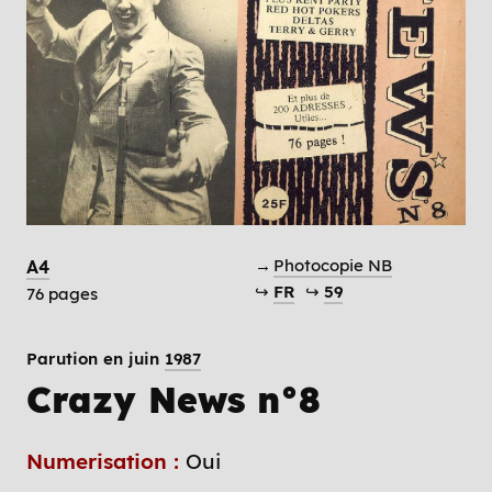
→
Photocopie NB
A4
↪
FR
↪
59
76 pages
Parution en juin
1987
Crazy News n°8
Numerisation :
Oui