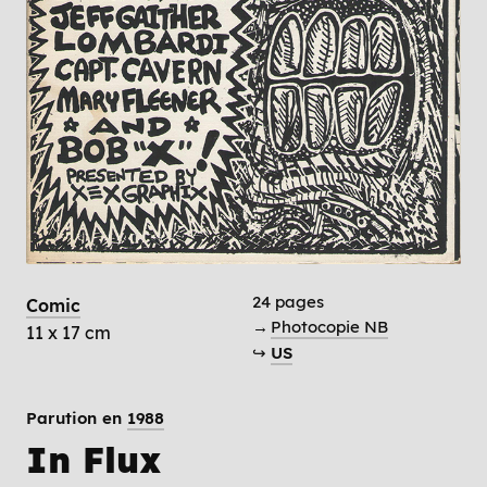
24 pages
Comic
→
Photocopie NB
11 x 17 cm
↪
US
Parution en
1988
In Flux