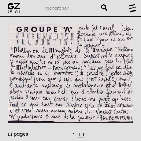
11 pages
↪
FR