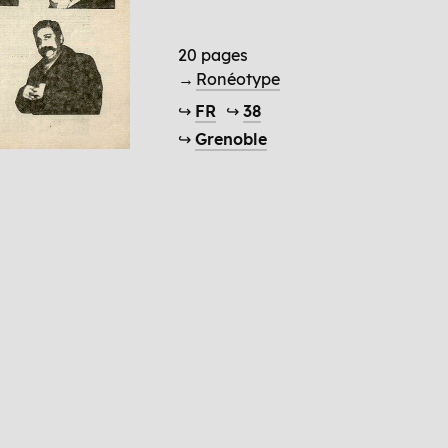
20 pages
→
Ronéotype
↪
FR
↪
38
↪
Grenoble