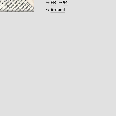
↪
FR
↪
94
↪
Arcueil