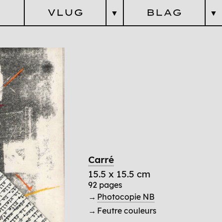
▼
▼
litaire &
zarreries
G
L
ittéraires &
énérationnel
A
rtistiques
G
aranties
logique
teurs
Cosmique
Revues
Pratique
Questions Esthétiques
Carré
15.5 x 15.5 cm
92 pages
→
Photocopie NB
→ Feutre couleurs