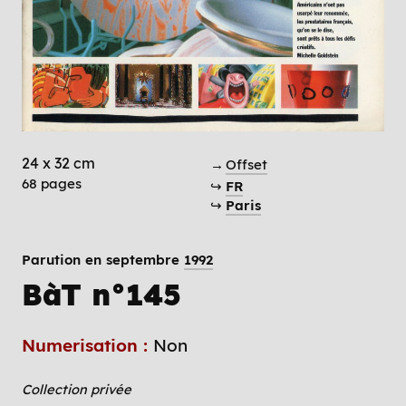
24 x 32 cm
→
Offset
68 pages
↪
FR
↪
Paris
Parution en septembre
1992
BàT n°145
Numerisation :
Non
Collection privée