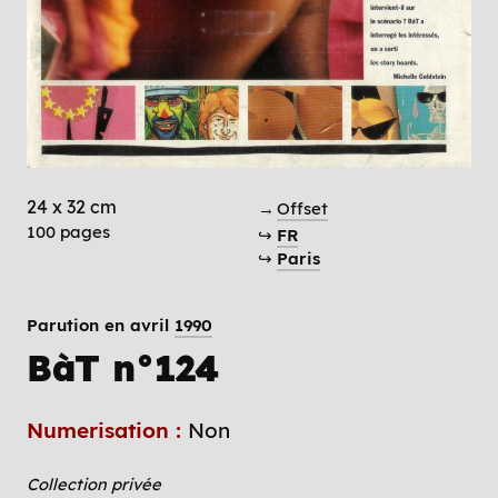
24 x 32 cm
→
Offset
100 pages
↪
FR
↪
Paris
Parution en avril
1990
BàT n°124
Numerisation :
Non
Collection privée