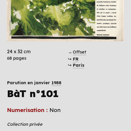
24 x 32 cm
→
Offset
68 pages
↪
FR
↪
Paris
Parution en janvier
1988
BàT n°101
Numerisation :
Non
Collection privée