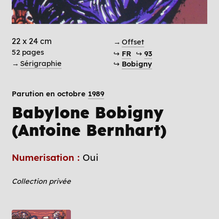
22 x 24 cm
→
Offset
52 pages
↪
FR
↪
93
→
Sérigraphie
↪
Bobigny
Parution en octobre
1989
Babylone Bobigny
(Antoine Bernhart)
Numerisation :
Oui
Collection privée