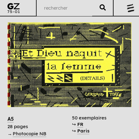
50 exemplaires
A5
↪
FR
28 pages
↪
Paris
→
Photocopie NB