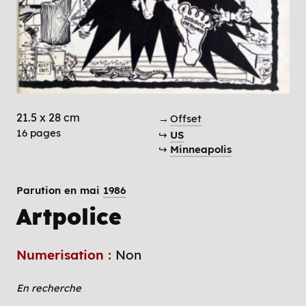
21.5 x 28 cm
→
Offset
16 pages
↪
US
↪
Minneapolis
Parution en mai
1986
Artpolice
Numerisation :
Non
En recherche