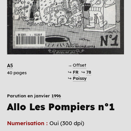
→
Offset
A5
↪
FR
↪
78
40 pages
↪
Poissy
Parution en janvier
1996
Allo Les Pompiers n°1
Numerisation :
Oui (300 dpi)