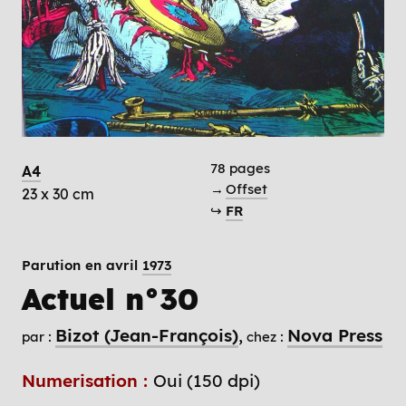
78 pages
A4
→
Offset
23 x 30 cm
↪
FR
Parution en avril
1973
Actuel n°30
Bizot (Jean-François)
Nova Press
par :
chez :
Numerisation :
Oui (150 dpi)