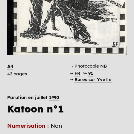
→
Photocopie NB
A4
↪
FR
↪
91
42 pages
↪
Bures sur Yvette
Parution en juillet
1990
Katoon n°1
Numerisation :
Non