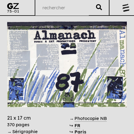
21 x 17 cm
→
Photocopie NB
370 pages
↪
FR
→
Sérigraphie
↪
Paris