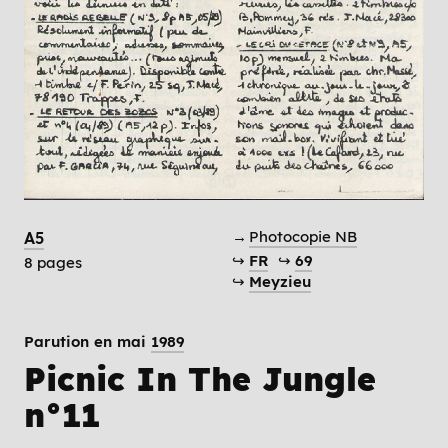
→
Photocopie NB
A5
↪
FR
↪
69
8 pages
↪
Meyzieu
Parution en mai
1989
Picnic In The Jungle
n°11