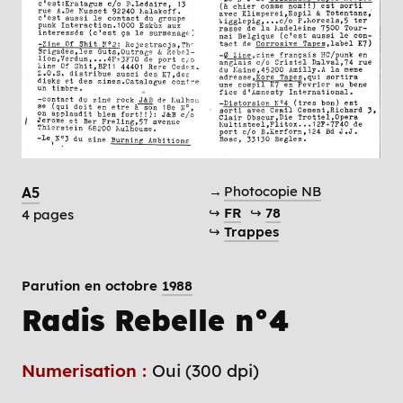
→
Photocopie NB
A5
↪
FR
↪
78
4 pages
↪
Trappes
Parution en octobre
1988
Radis Rebelle n°4
Numerisation :
Oui (300 dpi)