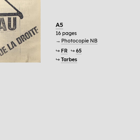
A5
16 pages
→
Photocopie NB
↪
FR
↪
65
↪
Tarbes