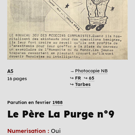
→
Photocopie NB
A5
↪
FR
↪
65
16 pages
↪
Tarbes
Parution en fevrier
1988
Le Père La Purge n°9
Numerisation :
Oui