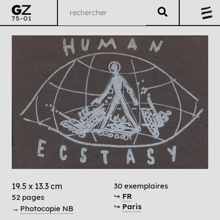
19.5 x 13.3 cm
30 exemplaires
↪
FR
52 pages
↪
Paris
→
Photocopie NB