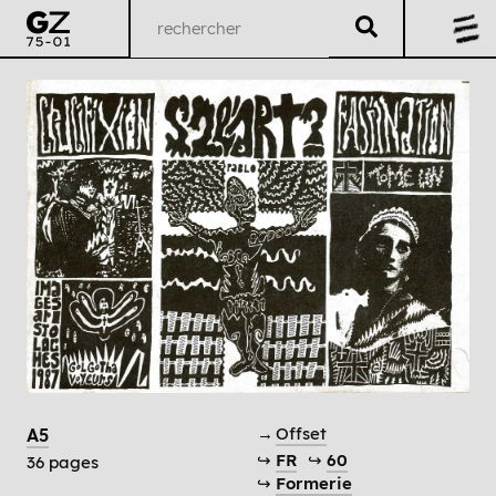
→
Offset
A5
↪
FR
↪
60
36 pages
↪
Formerie