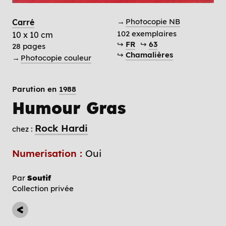
→
Photocopie NB
Carré
102 exemplaires
10 x 10 cm
↪
FR
↪
63
28 pages
↪
Chamalières
→
Photocopie couleur
Parution en
1988
Humour Gras
Rock Hardi
chez :
Numerisation :
Oui
Par
Soutif
Collection privée