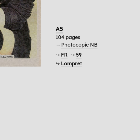
A5
104 pages
→
Photocopie NB
↪
FR
↪
59
↪
Lompret