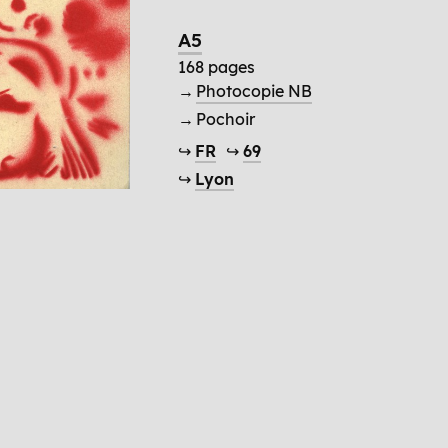
A5
168 pages
→
Photocopie NB
→ Pochoir
↪
FR
↪
69
↪
Lyon