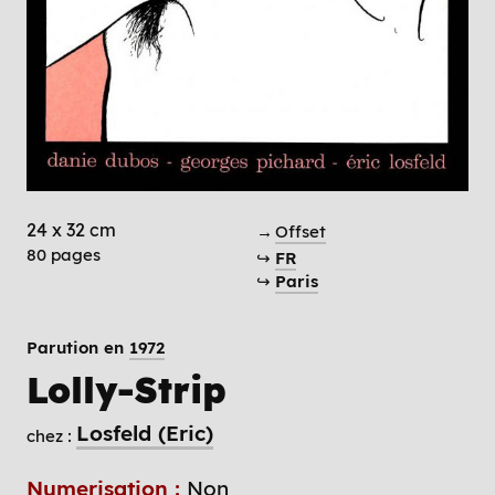
24 x 32 cm
→
Offset
80 pages
↪
FR
↪
Paris
Parution en
1972
Lolly-Strip
Losfeld (Eric)
chez :
Numerisation :
Non