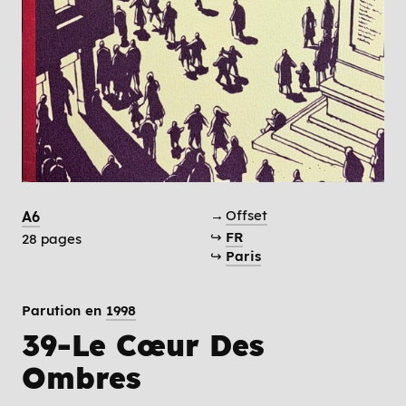
→
Offset
A6
↪
FR
28 pages
↪
Paris
Parution en
1998
39-Le Cœur Des
Ombres