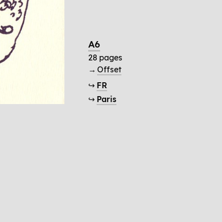
A6
28 pages
→
Offset
↪
FR
↪
Paris