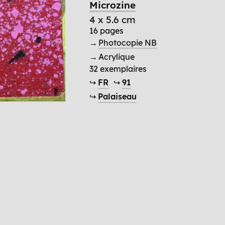
Microzine
4 x 5.6 cm
16 pages
→
Photocopie NB
→ Acrylique
32 exemplaires
↪
FR
↪
91
↪
Palaiseau