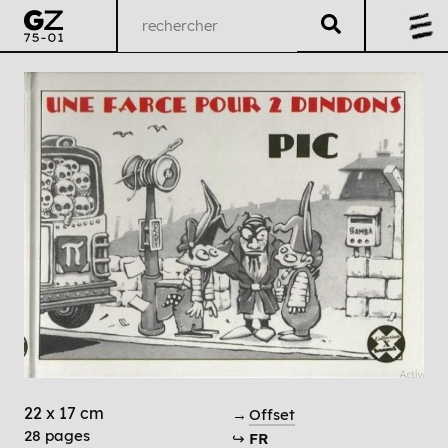
22 x 17 cm
→
Offset
28 pages
↪
FR