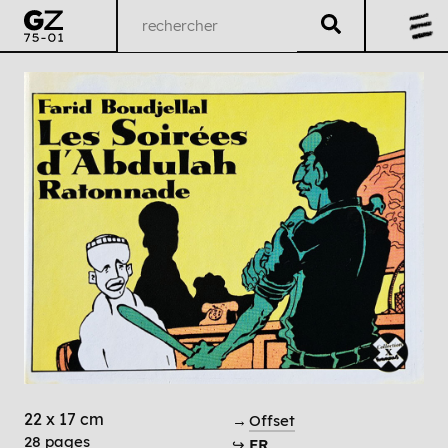
22 x 17 cm
→
Offset
28 pages
↪
FR