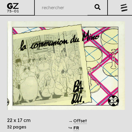
22 x 17 cm
→
Offset
32 pages
↪
FR