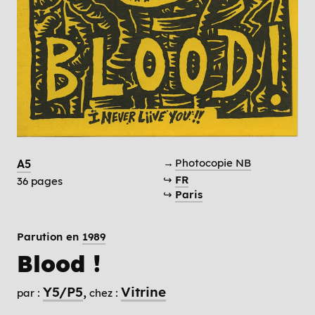
→
Photocopie NB
A5
↪
FR
36 pages
↪
Paris
Parution en
1989
Blood !
Y5/P5
Vitrine
par :
chez :