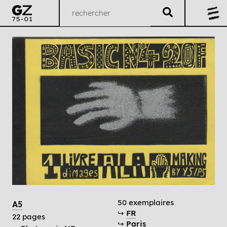
50 exemplaires
A5
↪
FR
22 pages
↪
Paris