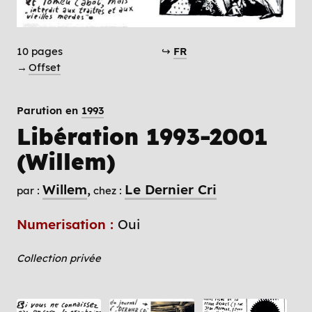
10 pages
↪
FR
→
Offset
Parution en
1993
Libération 1993-2001
(Willem)
Willem
Le Dernier Cri
par :
chez :
Numerisation :
Oui
Collection privée