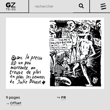
9 pages
↪
FR
→
Offset