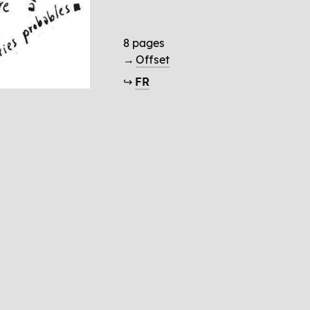
8 pages
→
Offset
↪
FR