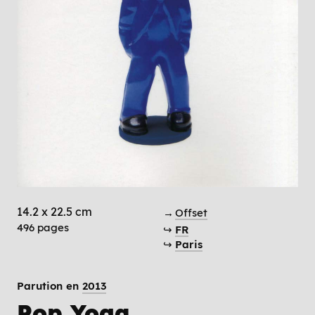
14.2 x 22.5 cm
→
Offset
496 pages
↪
FR
↪
Paris
Parution en
2013
Pop Yoga