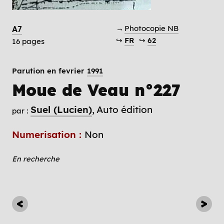
→
Photocopie NB
A7
↪
FR
↪
62
16 pages
Parution en fevrier
1991
Moue de Veau n°227
Suel (Lucien)
Auto édition
par :
Numerisation :
Non
En recherche