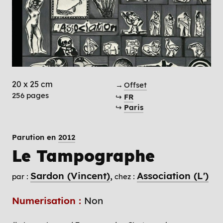
20 x 25 cm
→
Offset
256 pages
↪
FR
↪
Paris
Parution en
2012
Le Tampographe
Sardon (Vincent)
Association (L')
par :
chez :
Numerisation :
Non