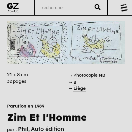
21 x 8 cm
→
Photocopie NB
32 pages
↪
B
↪
Liège
Parution en
1989
Zim Et l'Homme
Phil
Auto édition
par :