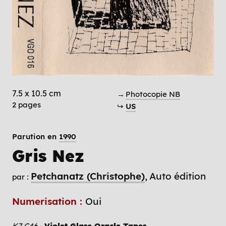
7.5 x 10.5 cm
→
Photocopie NB
2 pages
↪
US
Parution en
1990
Gris Nez
Petchanatz (Christophe)
Auto édition
par :
Numerisation :
Oui
K7 C46
-
Violet Glass Oracle Tapes