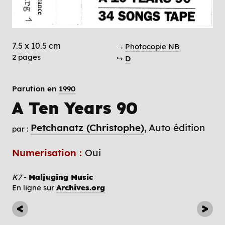
7.5 x 10.5 cm
→
Photocopie NB
2 pages
↪
D
Parution en
1990
A Ten Years 90
Petchanatz (Christophe)
Auto édition
par :
Numerisation :
Oui
K7
-
Maljuging Music
En ligne sur
Archives.org