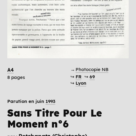
→
Photocopie NB
A4
↪
FR
↪
69
8 pages
↪
Lyon
Parution en juin
1993
Sans Titre Pour Le
Moment n°6
Petchanatz (Christophe)