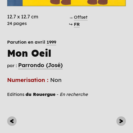
12.7 x 12.7 cm
→
Offset
24 pages
↪
FR
Parution en avril
1999
Mon Oeil
Parrondo (José)
par :
Numerisation :
Non
Editions
du Rouergue
-
En recherche