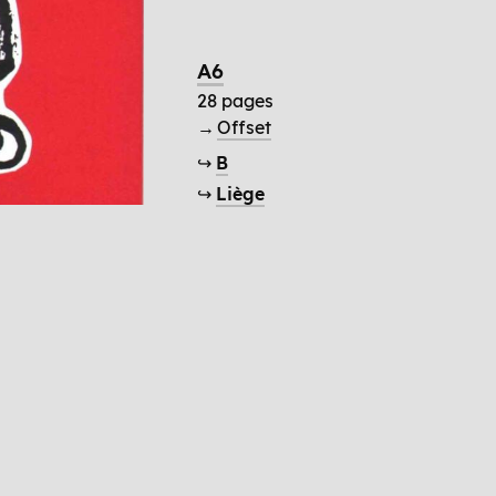
A6
28 pages
→
Offset
↪
B
↪
Liège