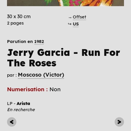
30 x 30 cm
→
Offset
2 pages
↪
US
Parution en
1982
Jerry Garcia - Run For
The Roses
Moscoso (Victor)
par :
Numerisation :
Non
LP -
Arista
En recherche