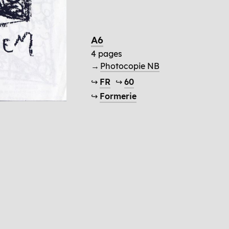
A6
4 pages
→
Photocopie NB
↪
FR
↪
60
↪
Formerie